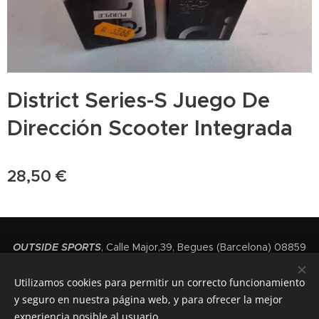
District Series-S Juego De
Dirección Scooter Integrada
28,50
€
OUTSIDE SPORTS
, Calle Major,39, Begues (Barcelona) 08859
(+34) 936392091
Utilizamos cookies para permitir un correcto funcionamiento
Cookies
y seguro en nuestra página web, y para ofrecer la mejor
experiencia posible al usuario.