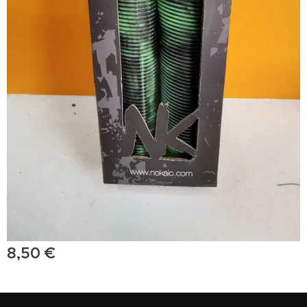
8,50
€