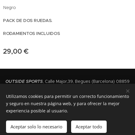
Negro
PACK DE DOS RUEDAS.
RODAMIENTOS INCLUIDOS
29,00
€
OUTSIDE SPORTS
, Calle Major,39, Begues (Barcelona) 08859
(+34) 936392091
Utilizamos cookies para permitir un correcto funcionamiento
Cookies
y seguro en nuestra página web, y para ofrecer la mejor
experiencia posible al usuario.
Añadir a la cesta
Aceptar solo lo necesario
Aceptar todo